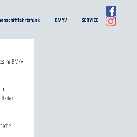
nenschifffahrtsfunk
BMYV
SERVICE
des im BMYV 
in 
leiter 
liche 