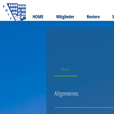
HOME
Mitglieder
Reviere
S
Main
Allgemeines
Aschaffenburg: Einfahrt Floßhafen Durch imm
unteren Einfahrt die zweite Brücke. Von der