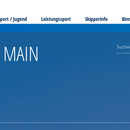
port / Jugend
Leistungssport
Skipperinfo
Bin
MAIN
er wieder auftretendes Hochwasser, versandet der Floßhafen in Aschaffenburg im Berei
 oberen Einfahrt die erste Brücke. Motorjachten mit einem Tiefgang von über einem Me