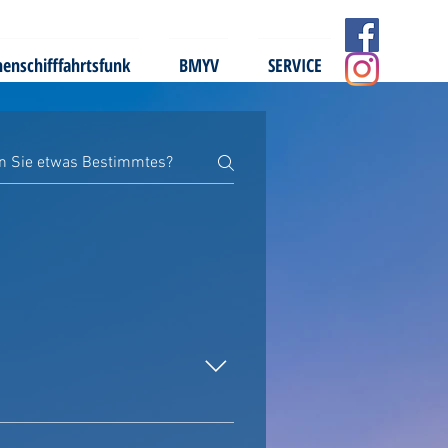
nenschifffahrtsfunk
BMYV
SERVICE
ch der Adenauerbrücke. Das ist von der
ter können bei der Durchfahrt durch den