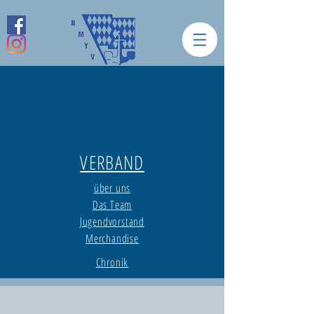
VERBAND
über uns
Das Team
Jugendvorstand
Merchandise
Chronik