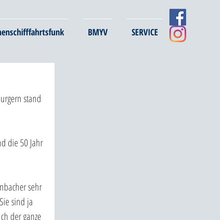
nenschifffahrtsfunk
BMYV
SERVICE
urgern stand 
d die 50 Jahr 
nbacher sehr 
ie sind ja 
uch der ganze 