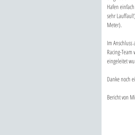
Hafen einfach 
sehr Lauffaul!
Meter).
Im Anschluss 
Racing-Team w
eingeleitet wu
Danke noch ei
Bericht von Mi