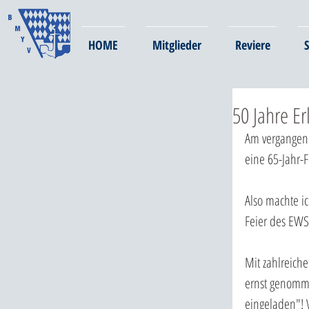
HOME
Mitglieder
Reviere
S
50 Jahre E
Am vergangene
eine 65-Jahr-F
Also machte i
Feier des EWS
Mit zahlreich
ernst genomme
eingeladen"! W