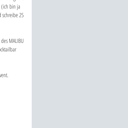
(ich bin ja 
d schreibe 25 
g des MALIBU 
ktailbar 
vent.