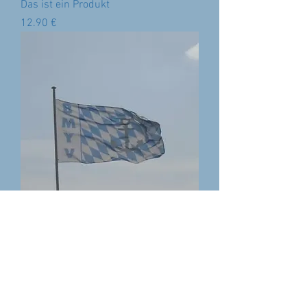
Das ist ein Produkt
Preis
‏12.90 €
Flagge-Groß
Preis
‏66.00 €