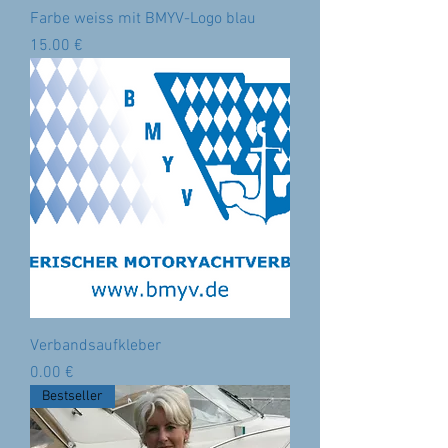
Farbe weiss mit BMYV-Logo blau
Preis
‏15.00 €
Verbandsaufkleber
Preis
‏0.00 €
Bestseller