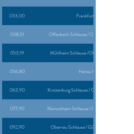
033,00
Frankfurt Hafen *
038,51
Offenbach Schleuse / Oberwesel Revierzentra
053,19
Mühlheim Schleuse /Oberwesel Revierzentral
056,80
Hanau Hafen *
063,90
Krotzenburg Schleuse / Gösselthal Revierzentra
077,90
Kleinostheim Schleuse / Gösselthal Revierzentr
092,90
Obernau Schleuse / Gösselthal Revierzentral